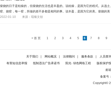
柴烧的日子是枯燥的，但柴烧的生活也是丰盈的。说枯燥，是因为它的程式。从选土
窑、烧窑，每一窑，所做的差不多都是相同的事。说丰盈，是因为它的美。柴烧的美
2022-01-10
来源：琨臻文创
< 首 页
1
2
3
4
5
6
7
8
9
关于我们
|
网站概况
|
法律顾问
|
服务条款
|
人员查
有害短信息举报
抵制违法广告承诺书
阳光· 绿色网络工程
版权保护
邮箱
备案号
Copyright© 2