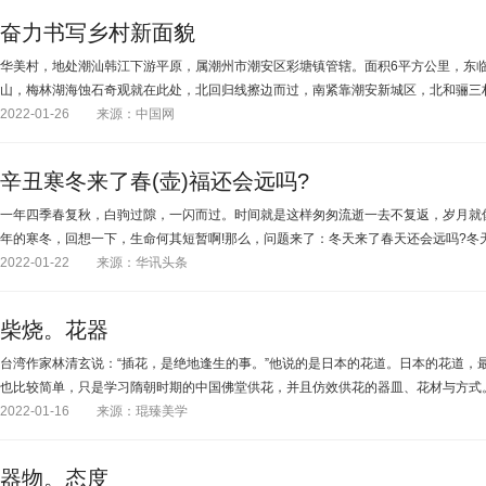
奋力书写乡村新面貌
华美村，地处潮汕韩江下游平原，属潮州市潮安区彩塘镇管辖。面积6平方公里，东
山，梅林湖海蚀石奇观就在此处，北回归线擦边而过，南紧靠潮安新城区，北和骊三
2022-01-26
来源：中国网
辛丑寒冬来了春(壶)福还会远吗?
一年四季春复秋，白驹过隙，一闪而过。时间就是这样匆匆流逝一去不复返，岁月就
年的寒冬，回想一下，生命何其短暂啊!那么，问题来了：冬天来了春天还会远吗?冬
2022-01-22
来源：华讯头条
柴烧。花器
台湾作家林清玄说：“插花，是绝地逢生的事。”他说的是日本的花道。日本的花道，
也比较简单，只是学习隋朝时期的中国佛堂供花，并且仿效供花的器皿、花材与方式
2022-01-16
来源：琨臻美学
器物。态度