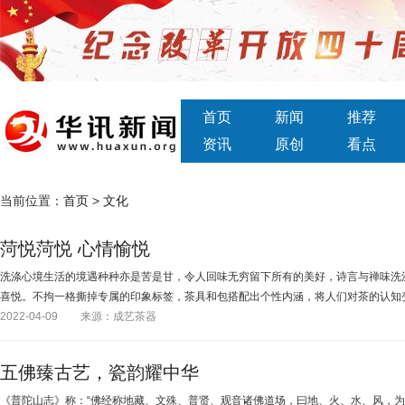
首页
新闻
推荐
资讯
原创
看点
当前位置：
首页
>
文化
菏悦菏悦 心情愉悦
洗涤心境生活的境遇种种亦是苦是甘，令人回味无穷留下所有的美好，诗言与禅味洗
喜悦。不拘一格撕掉专属的印象标签，茶具和包搭配出个性内涵，将人们对茶的认知
2022-04-09
来源：成艺茶器
五佛臻古艺，瓷韵耀中华
《普陀山志》称：“佛经称地藏、文殊、普贤、观音诸佛道场，曰地、火、水、风，为