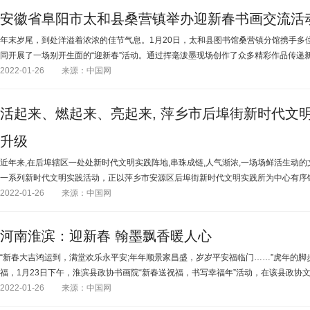
安徽省阜阳市太和县桑营镇举办迎新春书画交流活
年末岁尾，到处洋溢着浓浓的佳节气息。1月20日，太和县图书馆桑营镇分馆携手多
同开展了一场别开生面的“迎新春”活动。通过挥毫泼墨现场创作了众多精彩作品传递
2022-01-26
来源：中国网
活起来、燃起来、亮起来, 萍乡市后埠街新时代文
升级
近年来,在后埠辖区一处处新时代文明实践阵地,串珠成链,人气渐浓,一场场鲜活生动的
一系列新时代文明实践活动，正以萍乡市安源区后埠街新时代文明实践所为中心有序铺
2022-01-26
来源：中国网
河南淮滨：迎新春 翰墨飘香暖人心
“新春大吉鸿运到，满堂欢乐永平安;年年顺景家昌盛，岁岁平安福临门……”虎年的
福，1月23日下午，淮滨县政协书画院“新春送祝福，书写幸福年”活动，在该县政协
2022-01-26
来源：中国网