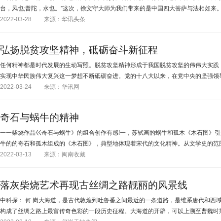
台，风也;普陀，水也。”这次，徐文守大师为我们带来的是中国四大菩萨与法相如来
2022-03-28
来源：华讯头条
弘扬脱贫攻坚精神，砥砺奋斗新征程
任何精神都是时代发展的生动写照。脱贫攻坚精神形成于我国脱贫攻坚的伟伟大实践
实现中华民族伟大复兴这一梦想不断砥砺奋进。党的十八大以来，在党中央的坚强领
2022-03-24
来源：华讯网
奇石与蜗牛的精神
一一柴烧作品巜奇石与蜗牛》的组合创作有感!一，苏轼画的蜗牛和孤木《木石图》
牛的的奇石和孤木组成的《木石图》，典型地体现着宋代的文化精神。从文学史的范
2022-03-13
来源：闽南收藏
落灰柴烧艺术再现古丝绸之路靓丽的风景线
中科探： 何 岗大海道，是古代敦煌到吐鲁番之间最近的一条道路，是维系唐代和西域
构成了丝绸之路上最富传奇色彩的一段历史征程。大海道的开辟，可以上溯至曹魏时