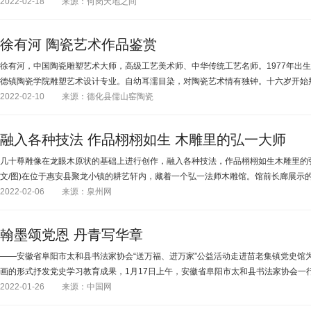
2022-02-18
来源：何岗天地之间
徐有河 陶瓷艺术作品鉴赏
徐有河，中国陶瓷雕塑艺术大师，高级工艺美术师、中华传统工艺名师。1977年出生
德镇陶瓷学院雕塑艺术设计专业。自幼耳濡目染，对陶瓷艺术情有独钟。十六岁开始
2022-02-10
来源：德化县儒山窑陶瓷
融入各种技法 作品栩栩如生 木雕里的弘一大师
几十尊雕像在龙眼木原状的基础上进行创作，融入各种技法，作品栩栩如生木雕里的弘一
文/图)在位于惠安县聚龙小镇的耕艺轩内，藏着一个弘一法师木雕馆。馆前长廊展示
2022-02-06
来源：泉州网
翰墨颂党恩 丹青写华章
——安徽省阜阳市太和县书法家协会“送万福、进万家”公益活动走进苗老集镇党史馆为
画的形式抒发党史学习教育成果，1月17日上午，安徽省阜阳市太和县书法家协会一行
2022-01-26
来源：中国网