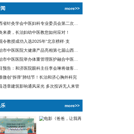
新闻
more>>
山西省针灸学会中医妇科专业委员会第二次学术
炎来袭，长治妇幼中医教您如何应对！
现令教授成功入选2025年“北京榜样·支
长治市中医医院大健康产品亮相第七届山西文博
长治市中医医院举办体重管理医护融合中医技术
节目预告：和济医院眼科主任李会琳将做客长治
准微创“拆弹”肺结节！长治和济心胸外科完
县违章建筑影响通风采光 多次投诉无人来管
娱乐
more>>