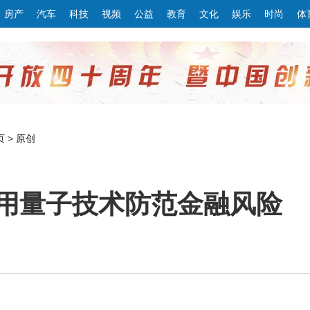
房产
汽车
科技
视频
公益
教育
文化
娱乐
时尚
体
页
>
原创
用量子技术防范金融风险