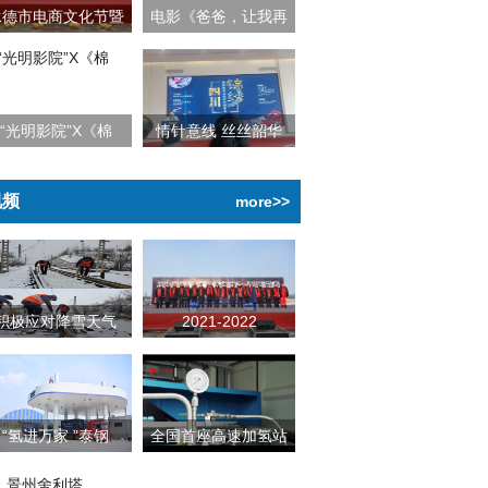
承德市电商文化节暨
电影《爸爸，让我再
“光明影院”X《棉
情针意线 丝丝韶华
视频
more>>
积极应对降雪天气
2021-2022
“氢进万家 ”泰钢
全国首座高速加氢站
景州舍利塔