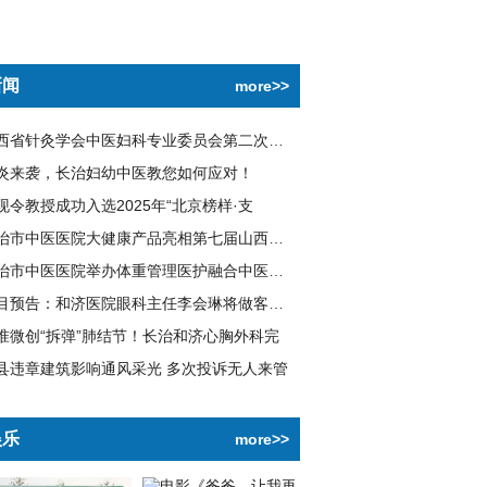
新闻
more>>
山西省针灸学会中医妇科专业委员会第二次学术
炎来袭，长治妇幼中医教您如何应对！
现令教授成功入选2025年“北京榜样·支
长治市中医医院大健康产品亮相第七届山西文博
长治市中医医院举办体重管理医护融合中医技术
节目预告：和济医院眼科主任李会琳将做客长治
准微创“拆弹”肺结节！长治和济心胸外科完
县违章建筑影响通风采光 多次投诉无人来管
娱乐
more>>