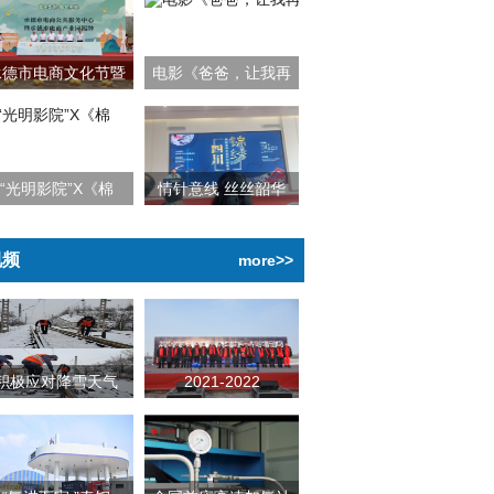
承德市电商文化节暨
电影《爸爸，让我再
“光明影院”X《棉
情针意线 丝丝韶华
视频
more>>
积极应对降雪天气
2021-2022