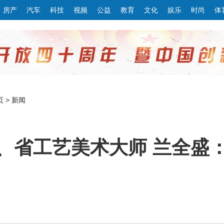
房产
汽车
科技
视频
公益
教育
文化
娱乐
时尚
体
页
>
新闻
、省工艺美术大师 兰全盛
传媒